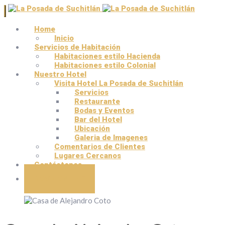
Home
Inicio
Servicios de Habitación
Habitaciones estilo Hacienda
Habitaciones estilo Colonial
Nuestro Hotel
Visita Hotel La Posada de Suchitlán
Servicios
Restaurante
Bodas y Eventos
Bar del Hotel
Ubicación
Galeria de Imagenes
Comentarios de Clientes
Lugares Cercanos
Contáctenos
BOOK ONLINE